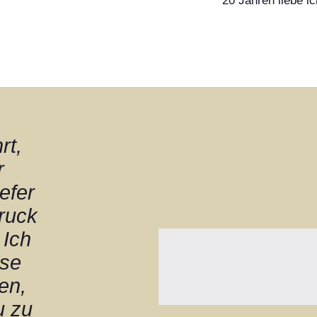
20 Jahren liebe i
meine Hingabe für
rt,
r
efer
ruck
 Ich
ese
en,
u zu