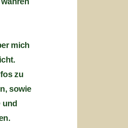
r wahren
ber mich
icht.
fos zu
n, sowie
D und
en.