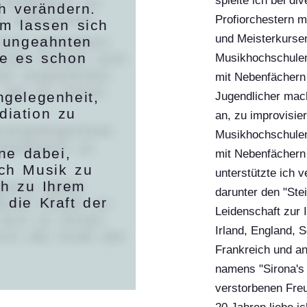
spielte ich bei d
ch verändern.
Profiorchestern 
em lassen sich
und Meisterkursen 
i ungeahnten
ie es schon
Musikhochschulen
mit Nebenfächern 
gelegenheit,
Jugendlicher mach
iation zu
an, zu improvisier
Musikhochschulen
ne dabei,
mit Nebenfächern 
ch Musik zu
unterstützte ich 
ch zu Ihrem
darunter den "St
 die Kraft der
Leidenschaft zur 
Irland, England, S
Frankreich und a
namens "Sirona's
verstorbenen Fre