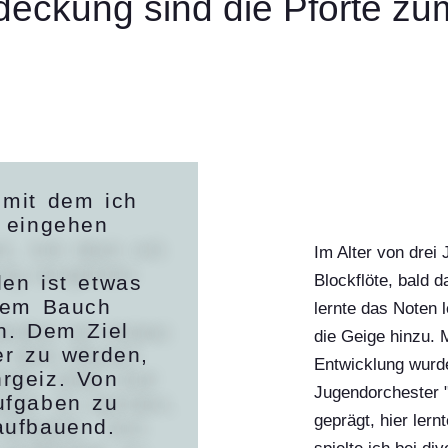
eckung sind die Pforte zum 
 mit dem ich
g eingehen
Im Alter von drei
en ist etwas
Blockflöte, bald d
 dem Bauch
lernte das Noten
n. Dem Ziel
die Geige hinzu. 
er zu werden,
Entwicklung wurd
rgeiz. Von
Jugendorchester "
ufgaben zu
geprägt, hier lern
 aufbauend.